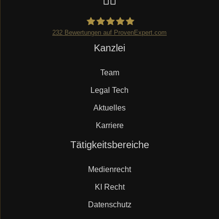
232
Bewertungen auf ProvenExpert.com
Navigation
Kanzlei
Mueller.legal
überspringen
Team
Legal Tech
Aktuelles
Karriere
Navigation
Tätigkeitsbereiche
überspringen
Medienrecht
KI Recht
Datenschutz