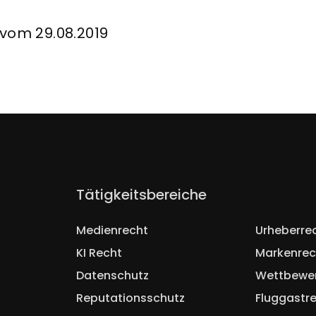
 vom 29.08.2019
Navigation
Tätigkeitsbereiche
überspringen
Medienrecht
Urheberre
KI Recht
Markenrec
Datenschutz
Wettbewe
Reputationsschutz
Fluggastr