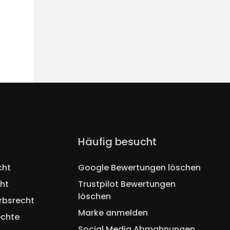
Navigation
Häufig besucht
überspringen
cht
Google Bewertungen löschen
ht
Trustpilot Bewertungen
löschen
rbsrecht
Marke anmelden
echte
Social Media Abmahnungen