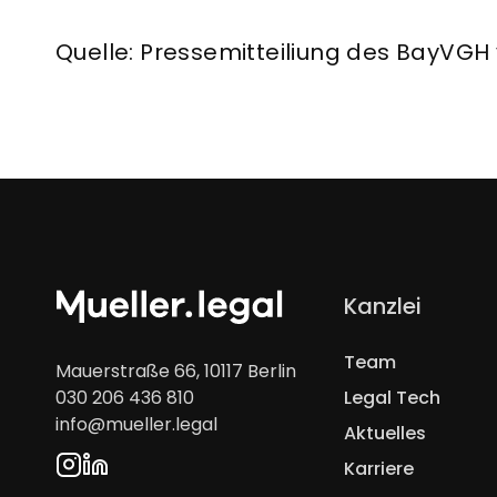
Quelle: Pressemitteiliung des BayVGH
Navigation
Kanzlei
überspringen
Team
Mauerstraße 66, 10117 Berlin
030 206 436 810
Legal Tech
info@mueller.legal
Aktuelles
Karriere