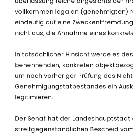
überlassung reiche angesichts der ma
vollkom­men legalen (genehmigten) N
eindeutig auf eine Zweckentfremdun
nicht aus, die Annahme eines konkret
In tatsächlicher Hinsicht werde es de
benennenden, kon­kreten objektbezo
um nach vorheriger Prüfung des Nicht
Genehmigungstatbestandes ein Auskunf
legitimieren.
Der Senat hat der Landeshauptstadt
streitgegenständli­chen Bescheid vom