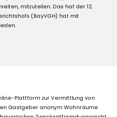
iten, mitzuteilen. Das hat der 12.
richtshofs (BayVGH) hat mit
ieden.
nline-Plattform zur Vermittlung von
rieren Gastgeber anonym Wohnräume
m bayerischen Zweckentfremdungsrecht