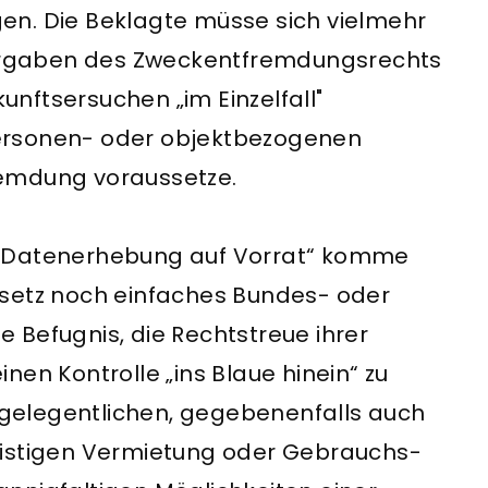
en. Die Beklagte müsse sich vielmehr
rgaben des Zweckentfremdungsrechts
nftsersuchen „im Einzelfall"
ersonen- oder objektbezogenen
remdung voraussetze.
 „Datener­hebung auf Vorrat“ komme
setz noch ein­faches Bundes- oder
 Befugnis, die Rechtstreue ihrer
nen Kontrolle „ins Blaue hinein“ zu
r gelegentlichen, gegebenenfalls auch
ristigen Vermietung oder Gebrauchs­