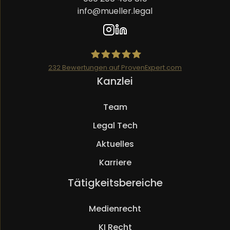
info@mueller.legal
232
Bewertungen auf ProvenExpert.com
Navigation
Kanzlei
Mueller.legal
überspringen
Team
Legal Tech
Aktuelles
Karriere
Navigation
Tätigkeitsbereiche
überspringen
Medienrecht
KI Recht