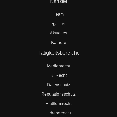
Kanzlei
Mueller.legal
überspringen
Team
Legal Tech
Aktuelles
Karriere
Navigation
Tätigkeitsbereiche
überspringen
Medienrecht
KI Recht
Datenschutz
Reputationsschutz
Plattformrecht
Urheberrecht