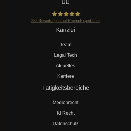
232
Bewertungen auf ProvenExpert.com
Navigation
Kanzlei
Mueller.legal
überspringen
Team
Legal Tech
Aktuelles
Karriere
Navigation
Tätigkeitsbereiche
überspringen
Medienrecht
KI Recht
Datenschutz