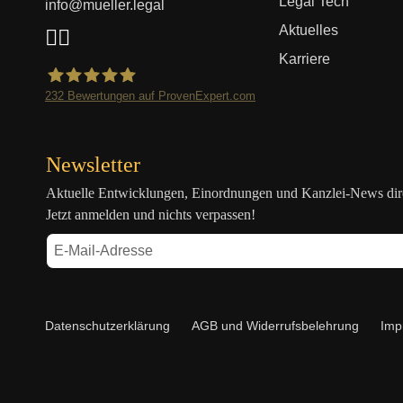
Legal Tech
info@mueller.legal
Aktuelles
Karriere
232
Bewertungen auf ProvenExpert.com
Mueller.legal
Newsletter
Aktuelle Entwicklungen, Einordnungen und Kanzlei-News direk
Jetzt anmelden und nichts verpassen!
Navigation
Datenschutzerklärung
AGB und Widerrufsbelehrung
Imp
überspringen