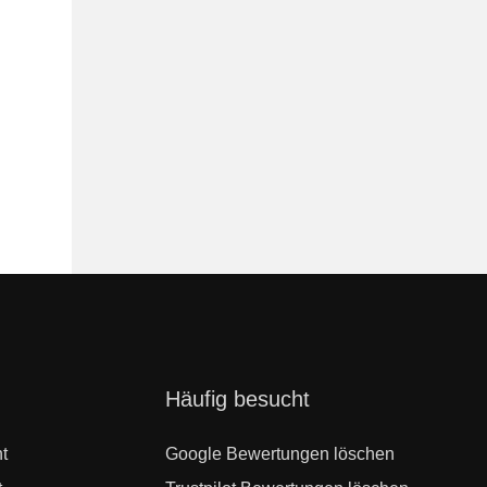
Navigation
Häufig besucht
überspringen
t
Google Bewertungen löschen