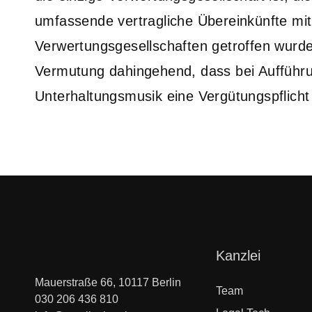
umfassende vertragliche Übereinkünfte mit
Verwertungsgesellschaften getroffen wurd
Vermutung dahingehend, dass bei Aufführu
Unterhaltungsmusik eine Vergütungspflich
Navigation
Kanzlei
überspringen
Mauerstraße 66, 10117 Berlin
Team
030 206 436 810