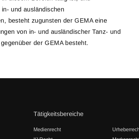
 in- und ausländischen
en, besteht zugunsten der GEMA eine
ngen von in- und ausländischer Tanz- und
t gegenüber der GEMA besteht.
Navigation
Tätigkeitsbereiche
überspringen
Medienrecht
Urheberrech