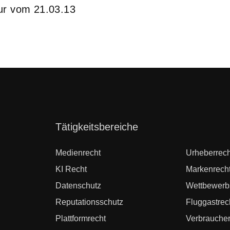
ur vom 21.03.13
Navigation
Tätigkeitsbereiche
überspringen
Medienrecht
Urheberrech
KI Recht
Markenrech
Datenschutz
Wettbewerb
Reputationsschutz
Fluggastrec
Plattformrecht
Verbraucher