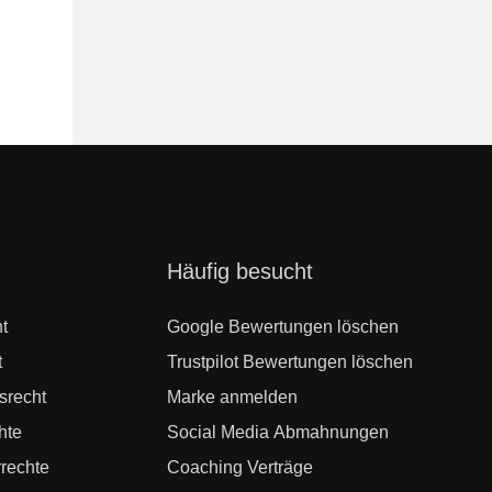
Navigation
Häufig besucht
überspringen
t
Google Bewertungen löschen
t
Trustpilot Bewertungen löschen
srecht
Marke anmelden
hte
Social Media Abmahnungen
rechte
Coaching Verträge