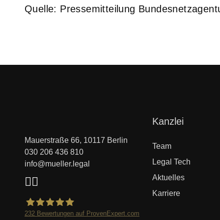
Quelle: Pressemitteilung Bundesnetzagent
Navigation
Kanzlei
überspringen
Mauerstraße 66, 10117 Berlin
Team
030 206 436 810
Legal Tech
info@mueller.legal
Aktuelles
Karriere
232
Bewertungen auf ProvenExpert.com