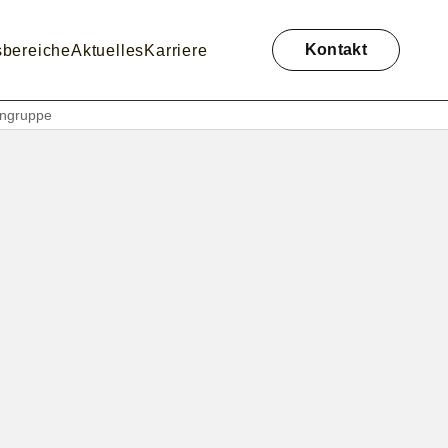
Navigation
überspringen
Kontakt
sbereiche
Aktuelles
Karriere
engruppe