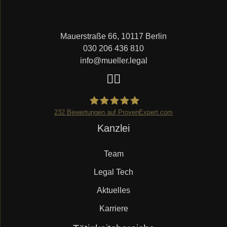
Mauerstraße 66, 10117 Berlin
030 206 436 810
info@mueller.legal
232
Bewertungen auf ProvenExpert.com
Navigation
Kanzlei
Mueller.legal
überspringen
Team
Legal Tech
Aktuelles
Karriere
Navigation