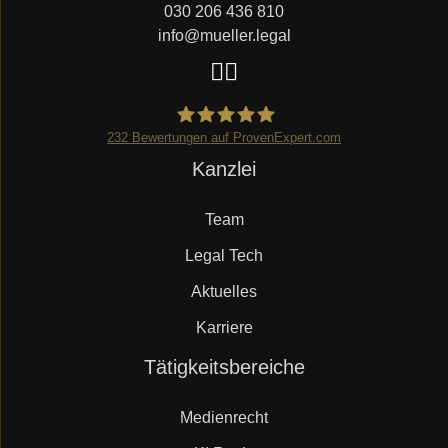
030 206 436 810
info@mueller.legal
232
Bewertungen auf ProvenExpert.com
Navigation
Kanzlei
Mueller.legal
überspringen
Team
Legal Tech
Aktuelles
Karriere
Navigation
Tätigkeitsbereiche
überspringen
Medienrecht