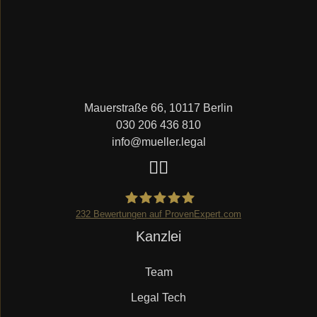
Mauerstraße 66, 10117 Berlin
030 206 436 810
info@mueller.legal
232
Bewertungen auf ProvenExpert.com
Navigation
Kanzlei
Mueller.legal
überspringen
Team
Legal Tech