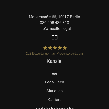
Mauerstraße 66, 10117 Berlin
030 206 436 810
info@mueller.legal
232
Bewertungen auf ProvenExpert.com
Navigation
Kanzlei
Mueller.legal
überspringen
Team
Legal Tech
Aktuelles
Karriere
Navigation