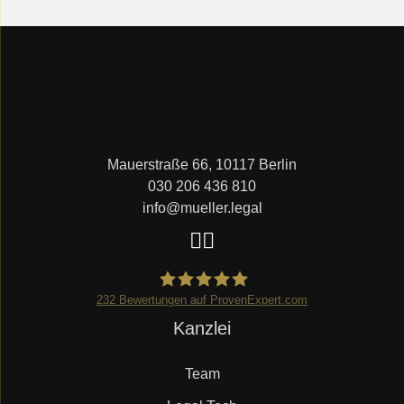
Mauerstraße 66, 10117 Berlin
030 206 436 810
info@mueller.legal
232
Bewertungen auf ProvenExpert.com
Navigation
Kanzlei
Mueller.legal
überspringen
Team