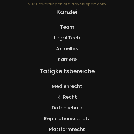
232
Bewertungen auf ProvenExpert.com
Navigation
Kanzlei
Mueller.legal
überspringen
Team
Legal Tech
Aktuelles
Karriere
Navigation
Tätigkeitsbereiche
überspringen
Medienrecht
KI Recht
Datenschutz
Reputationsschutz
Plattformrecht