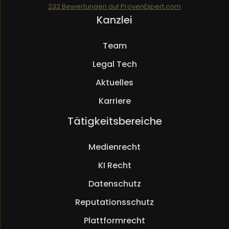
232
Bewertungen auf ProvenExpert.com
Navigation
Kanzlei
Mueller.legal
überspringen
Team
Legal Tech
Aktuelles
Karriere
Navigation
Tätigkeitsbereiche
überspringen
Medienrecht
KI Recht
Datenschutz
Reputationsschutz
Plattformrecht