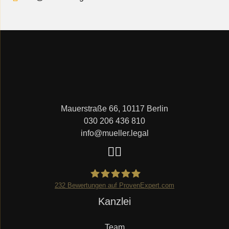
Mauerstraße 66, 10117 Berlin
030 206 436 810
info@mueller.legal
232
Bewertungen auf ProvenExpert.com
Navigation
Kanzlei
Mueller.legal
überspringen
Team