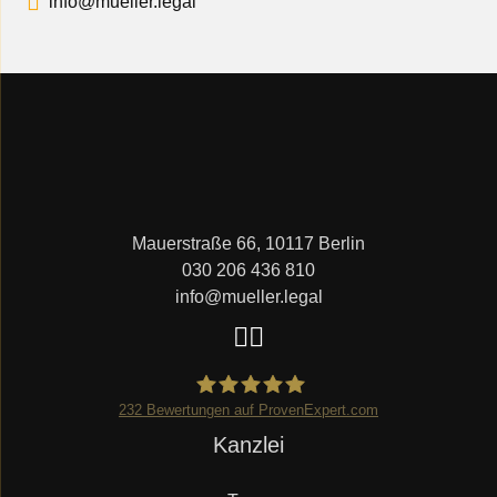
info@mueller.legal
Mauerstraße 66, 10117 Berlin
030 206 436 810
info@mueller.legal
232
Bewertungen auf ProvenExpert.com
Navigation
Kanzlei
Mueller.legal
überspringen