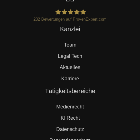
232
Bewertungen auf ProvenExpert.com
Navigation
Kanzlei
Mueller.legal
überspringen
Team
Legal Tech
Aktuelles
Karriere
Navigation
Tätigkeitsbereiche
überspringen
Medienrecht
KI Recht
Datenschutz