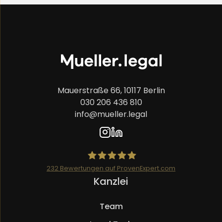
Mauerstraße 66, 10117 Berlin
030 206 436 810
info@mueller.legal
232
Bewertungen auf ProvenExpert.com
Navigation
Kanzlei
Mueller.legal
überspringen
Team