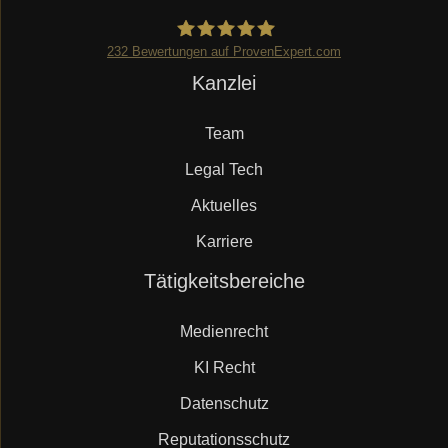
232
Bewertungen auf ProvenExpert.com
Navigation
Kanzlei
Mueller.legal
überspringen
Team
Legal Tech
Aktuelles
Karriere
Navigation
Tätigkeitsbereiche
überspringen
Medienrecht
KI Recht
Datenschutz
Reputationsschutz