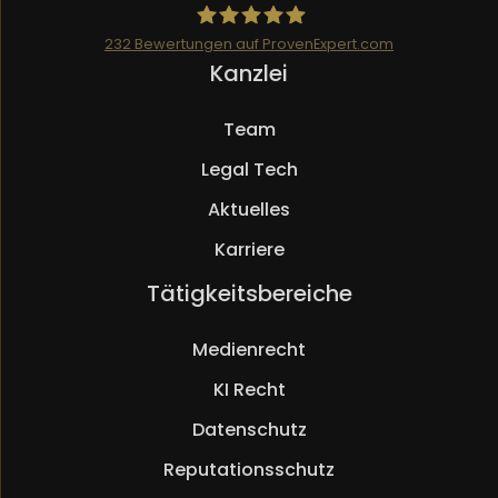
232
Bewertungen auf ProvenExpert.com
Navigation
Kanzlei
Mueller.legal
überspringen
Team
Legal Tech
Aktuelles
Karriere
Navigation
Tätigkeitsbereiche
überspringen
Medienrecht
KI Recht
Datenschutz
Reputationsschutz