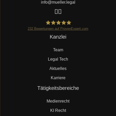
info@mueller.legal
232
Bewertungen auf ProvenExpert.com
Navigation
Kanzlei
Mueller.legal
überspringen
Team
Legal Tech
Aktuelles
Karriere
Navigation
Tätigkeitsbereiche
überspringen
Medienrecht
KI Recht