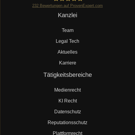
232
Bewertungen auf ProvenExpert.com
Navigation
Kanzlei
Mueller.legal
überspringen
Team
Legal Tech
Aktuelles
Karriere
Navigation
Tätigkeitsbereiche
überspringen
Medienrecht
KI Recht
Datenschutz
Reputationsschutz
Plattformrecht