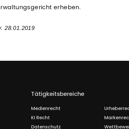
waltungsgericht erheben.
v. 28.01.2019
Navigation
Tätigkeitsbereiche
überspringen
Medienrecht
Urheberre
KI Recht
Markenrec
Datenschutz
Wettbewe