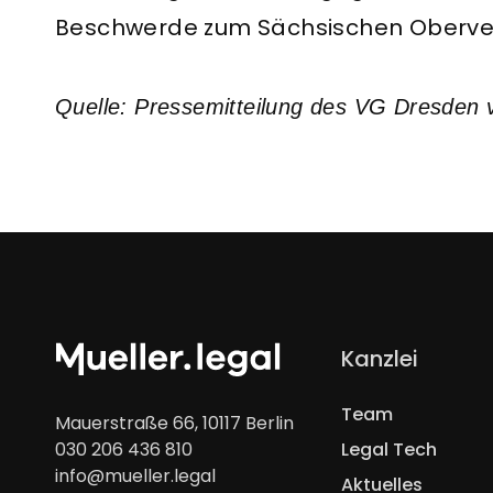
Beschwerde zum Sächsischen Oberver
Quelle: Pressemitteilung des VG Dresden 
Navigation
Kanzlei
überspringen
Team
Mauerstraße 66, 10117 Berlin
030 206 436 810
Legal Tech
info@mueller.legal
Aktuelles