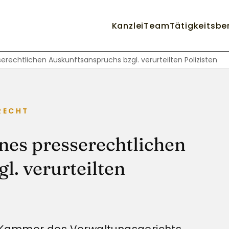
Kanzlei
Team
Tätigkeitsbe
rechtlichen Auskunftsanspruchs bzgl. verurteilten Polizisten
RECHT
nes presserechtlichen
l. verurteilten
2. Kammer des Verwaltungsgerichts