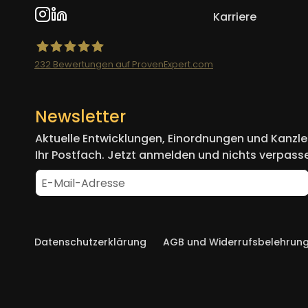
Karriere
232
Bewertungen auf ProvenExpert.com
Mueller.legal
Newsletter
Aktuelle Entwicklungen, Einordnungen und Kanzlei
Ihr Postfach. Jetzt anmelden und nichts verpass
Navigation
Datenschutzerklärung
AGB und Widerrufsbelehrun
überspringen