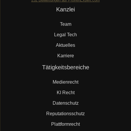
232
Bewertungen auf ProvenExpert.com
Navigation
Kanzlei
Mueller.legal
überspringen
Team
Legal Tech
Aktuelles
Karriere
Navigation
Tätigkeitsbereiche
überspringen
Medienrecht
KI Recht
Datenschutz
Reputationsschutz
Plattformrecht