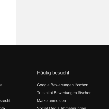
Navigation
Häufig besucht
überspringen
t
Google Bewertungen löschen
t
Trustpilot Bewertungen löschen
srecht
Marke anmelden
hte
Social Media Abmahnungen