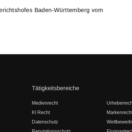
sgerichtshofes Baden-Württemberg vom
Navigation
Tätigkeitsbereiche
überspringen
Medienrecht
Urheberrech
KI Recht
Markenrech
Datenschutz
Wettbewerb
Reputationsschutz
Fluggastrec