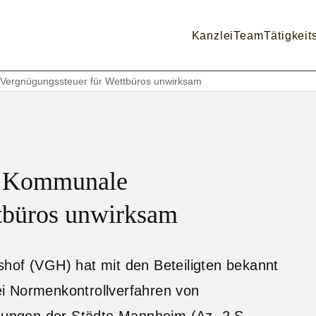
Kanzlei
Team
Tätigkeit
ergnügungssteuer für Wettbüros unwirksam
: Kommunale
tbüros unwirksam
hof (VGH) hat mit den Beteiligten bekannt
i Normenkontrollverfahren von
tzungen der Städte Mannheim (Az. 2 S