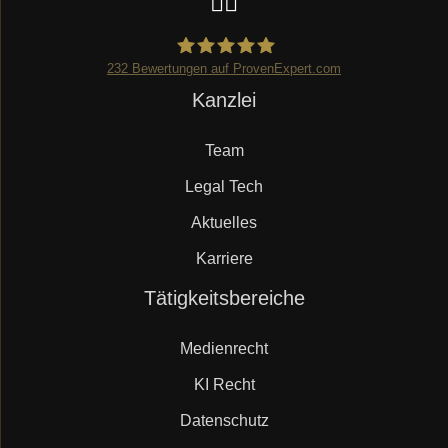
232
Bewertungen auf ProvenExpert.com
Navigation
Kanzlei
Mueller.legal
überspringen
Team
Legal Tech
Aktuelles
Karriere
Navigation
Tätigkeitsbereiche
überspringen
Medienrecht
KI Recht
Datenschutz