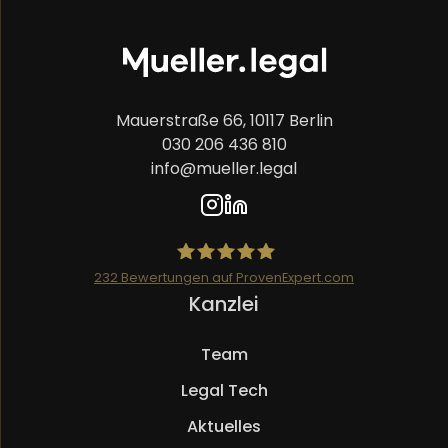
Mauerstraße 66, 10117 Berlin
030 206 436 810
info@mueller.legal
232
Bewertungen auf ProvenExpert.com
Navigation
Kanzlei
Mueller.legal
überspringen
Team
Legal Tech
Aktuelles