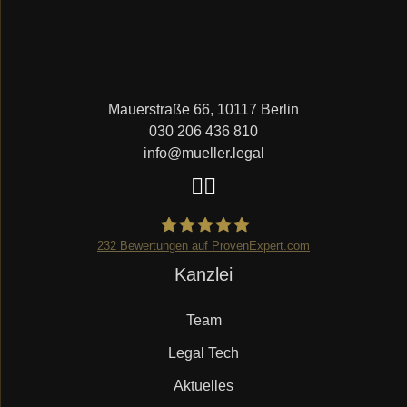
Mauerstraße 66, 10117 Berlin
030 206 436 810
info@mueller.legal
232
Bewertungen auf ProvenExpert.com
Navigation
Kanzlei
Mueller.legal
überspringen
Team
Legal Tech
Aktuelles