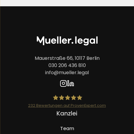
Mauerstraße 66, 10117 Berlin
030 206 436 810
info@mueller.legal
232
Bewertungen auf ProvenExpert.com
Navigation
Kanzlei
Mueller.legal
überspringen
Team