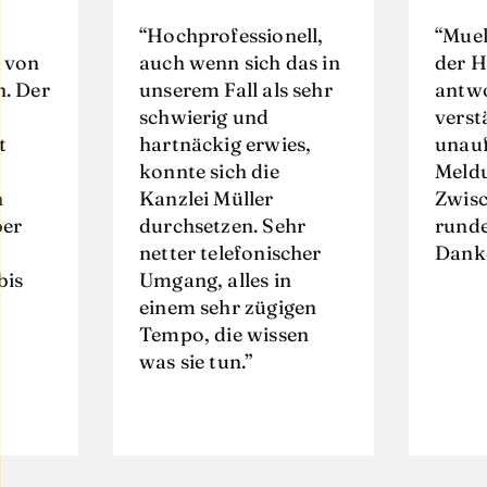
Hochprofessionell,
Muell
 von
auch wenn sich das in
der H
n. Der
unserem Fall als sehr
antwo
schwierig und
verst
t
hartnäckig erwies,
unauf
konnte sich die
Meld
n
Kanzlei Müller
Zwis
ber
durchsetzen. Sehr
runde
netter telefonischer
Danke
bis
Umgang, alles in
einem sehr zügigen
Tempo, die wissen
was sie tun.