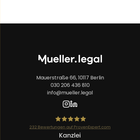
Mauerstraße 66, 10117 Berlin
030 206 436 810
info@mueller.legal
232
Bewertungen auf ProvenExpert.com
Navigation
Kanzlei
Mueller.legal