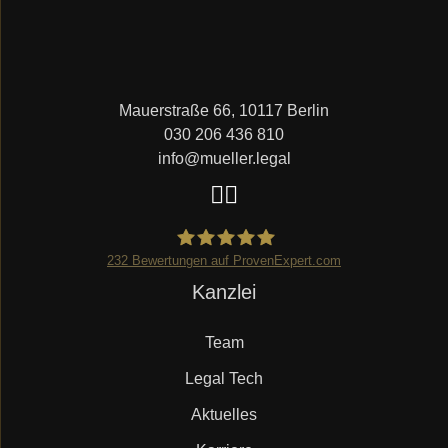
Mauerstraße 66, 10117 Berlin
030 206 436 810
info@mueller.legal
232
Bewertungen auf ProvenExpert.com
Navigation
Kanzlei
Mueller.legal
überspringen
Team
Legal Tech
Aktuelles