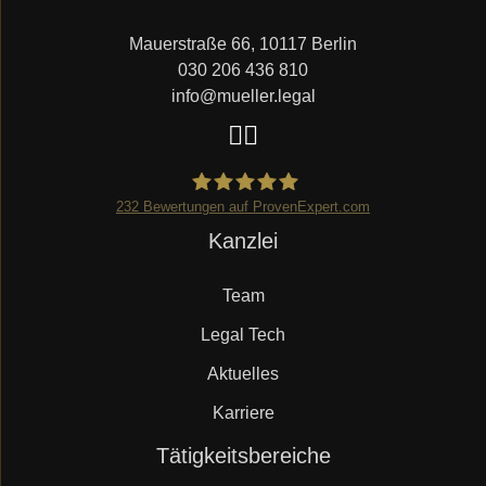
Mauerstraße 66, 10117 Berlin
030 206 436 810
info@mueller.legal
232
Bewertungen auf ProvenExpert.com
Navigation
Kanzlei
Mueller.legal
überspringen
Team
Legal Tech
Aktuelles
Karriere
Navigation
Tätigkeitsbereiche
überspringen