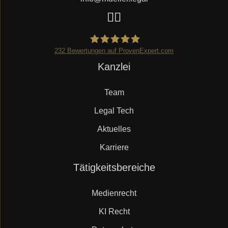
232
Bewertungen auf ProvenExpert.com
Navigation
Kanzlei
Mueller.legal
überspringen
Team
Legal Tech
Aktuelles
Karriere
Navigation
Tätigkeitsbereiche
überspringen
Medienrecht
KI Recht