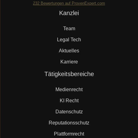
232
Bewertungen auf ProvenExpert.com
Navigation
Kanzlei
Mueller.legal
überspringen
Team
Legal Tech
Aktuelles
Karriere
Navigation
Tätigkeitsbereiche
überspringen
Medienrecht
KI Recht
Datenschutz
Reputationsschutz
Plattformrecht