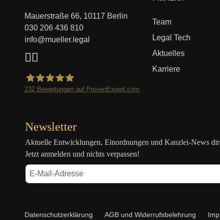
überspringen
Mauerstraße 66, 10117 Berlin
Team
030 206 436 810
Legal Tech
info@mueller.legal
Aktuelles
Karriere
232
Bewertungen auf ProvenExpert.com
Mueller.legal
Newsletter
Aktuelle Entwicklungen, Einordnungen und Kanzlei-News direk
Jetzt anmelden und nichts verpassen!
Navigation
Datenschutzerklärung
AGB und Widerrufsbelehrung
Imp