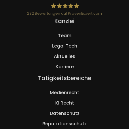
232
Bewertungen auf ProvenExpert.com
Navigation
Kanzlei
Mueller.legal
überspringen
Team
Legal Tech
Aktuelles
Karriere
Navigation
Tätigkeitsbereiche
überspringen
Medienrecht
KI Recht
Datenschutz
Reputationsschutz