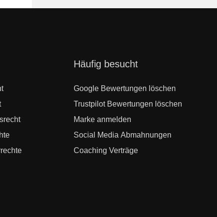
Navigation
Häufig besucht
überspringen
t
Google Bewertungen löschen
t
Trustpilot Bewertungen löschen
srecht
Marke anmelden
hte
Social Media Abmahnungen
rechte
Coaching Verträge