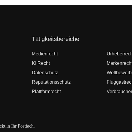
Navigation
Tätigkeitsbereiche
überspringen
Medienrecht
Urheberrech
KI Recht
Markenrech
Datenschutz
Wettbewerb
Reputationsschutz
Fluggastrec
Plattformrecht
Verbraucher
t in Ihr Postfach.