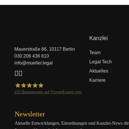
Navigation
Kanzlei
überspringen
Mauerstraße 66, 10117 Berlin
Team
030 206 436 810
Legal Tech
info@mueller.legal
Aktuelles
Karriere
232
Bewertungen auf ProvenExpert.com
Mueller.legal
Newsletter
Aktuelle Entwicklungen, Einordnungen und Kanzlei-News direk