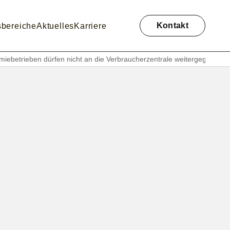
Navigation
überspringen
Kontakt
sbereiche
Aktuelles
Karriere
miebetrieben dürfen nicht an die Verbraucherzentrale weitergegeben 