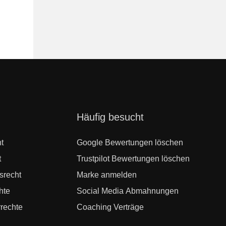
Navigation
Häufig besucht
überspringen
t
Google Bewertungen löschen
t
Trustpilot Bewertungen löschen
srecht
Marke anmelden
hte
Social Media Abmahnungen
rechte
Coaching Verträge