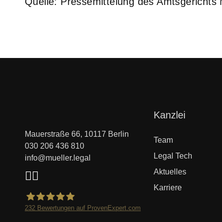
Quelle: Pressemittelung des Amtsgericht
Navigation
Kanzlei
überspringen
Mauerstraße 66, 10117 Berlin
Team
030 206 436 810
Legal Tech
info@mueller.legal
Aktuelles
Karriere
232
Bewertungen auf ProvenExpert.com