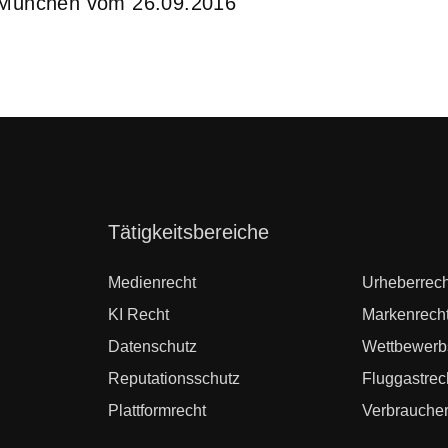
s München vom 26.09.2016
Navigation
Tätigkeitsbereiche
überspringen
Medienrecht
Urheberrech
KI Recht
Markenrech
Datenschutz
Wettbewerb
Reputationsschutz
Fluggastrec
Plattformrecht
Verbraucher