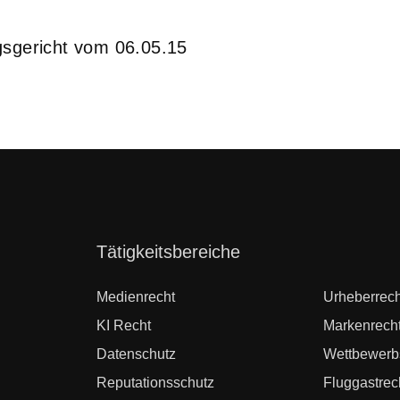
gsgericht vom 06.05.15
Navigation
Tätigkeitsbereiche
überspringen
Medienrecht
Urheberrech
KI Recht
Markenrech
Datenschutz
Wettbewerb
Reputationsschutz
Fluggastrec