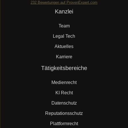
232
Bewertungen auf ProvenExpert.com
Navigation
Kanzlei
Mueller.legal
überspringen
Team
Legal Tech
Aktuelles
Karriere
Navigation
Tätigkeitsbereiche
überspringen
Medienrecht
KI Recht
Datenschutz
Reputationsschutz
Plattformrecht