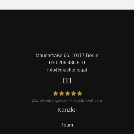
Mauerstraße 66, 10117 Berlin
030 206 436 810
info@mueller.legal
232
Bewertungen auf ProvenExpert.com
Navigation
Kanzlei
Mueller.legal
überspringen
Team