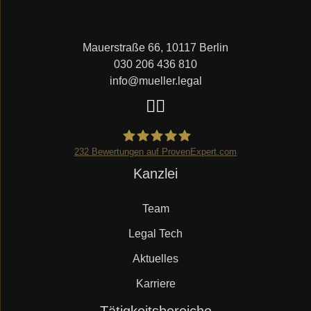
Mauerstraße 66, 10117 Berlin
030 206 436 810
info@mueller.legal
232
Bewertungen auf ProvenExpert.com
Navigation
Kanzlei
Mueller.legal
überspringen
Team
Legal Tech
Aktuelles
Karriere
Navigation