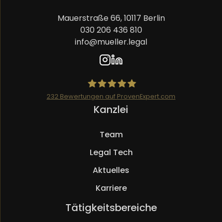
Mauerstraße 66, 10117 Berlin
030 206 436 810
info@mueller.legal
232
Bewertungen auf ProvenExpert.com
Navigation
Kanzlei
Mueller.legal
überspringen
Team
Legal Tech
Aktuelles
Karriere
Navigation
Tätigkeitsbereiche
überspringen