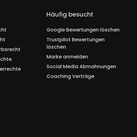
Navigation
Häufig besucht
überspringen
cht
Google Bewertungen löschen
ht
Trustpilot Bewertungen
löschen
rbsrecht
Marke anmelden
echte
Social Media Abmahnungen
errechte
Coaching Verträge