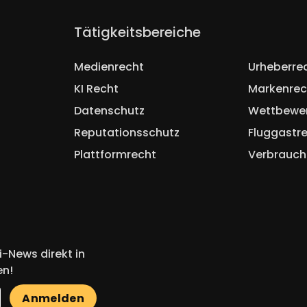
Navigation
Tätigkeitsbereiche
überspringen
Medienrecht
Urheberre
KI Recht
Markenrec
Datenschutz
Wettbewe
Reputationsschutz
Fluggastr
Plattformrecht
Verbrauch
-News direkt in
en!
Anmelden