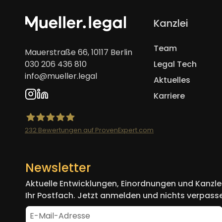
Navigation
Kanzlei
überspringen
Team
Mauerstraße 66, 10117 Berlin
030 206 436 810
Legal Tech
info@mueller.legal
Aktuelles
Karriere
232
Bewertungen auf ProvenExpert.com
Mueller.legal
Newsletter
Aktuelle Entwicklungen, Einordnungen und Kanzlei
Ihr Postfach. Jetzt anmelden und nichts verpass