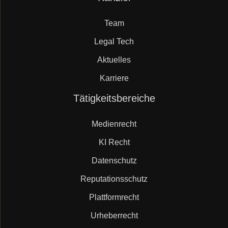
Mueller.legal
überspringen
Team
Legal Tech
Aktuelles
Karriere
Navigation
Tätigkeitsbereiche
überspringen
Medienrecht
KI Recht
Datenschutz
Reputationsschutz
Plattformrecht
Urheberrecht