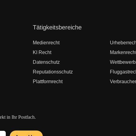
Navigation
Tätigkeitsbereiche
überspringen
Medienrecht
Urheberrech
KI Recht
Markenrech
Datenschutz
Wettbewerb
Reputationsschutz
Fluggastrec
Plattformrecht
Verbraucher
t in Ihr Postfach.