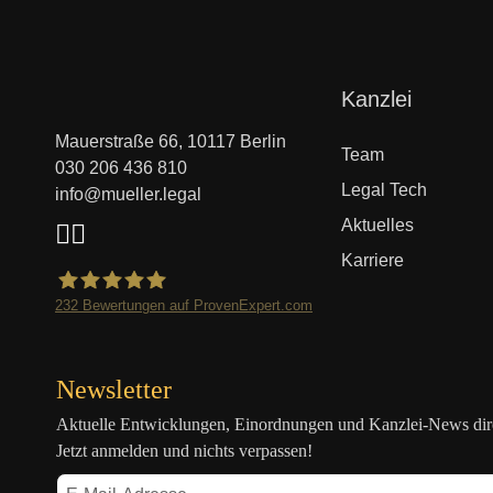
Navigation
Kanzlei
überspringen
Mauerstraße 66, 10117 Berlin
Team
030 206 436 810
Legal Tech
info@mueller.legal
Aktuelles
Karriere
232
Bewertungen auf ProvenExpert.com
Mueller.legal
Newsletter
Aktuelle Entwicklungen, Einordnungen und Kanzlei-News direk
Jetzt anmelden und nichts verpassen!