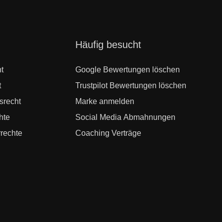
Navigation
Häufig besucht
überspringen
t
Google Bewertungen löschen
t
Trustpilot Bewertungen löschen
srecht
Marke anmelden
hte
Social Media Abmahnungen
rechte
Coaching Verträge