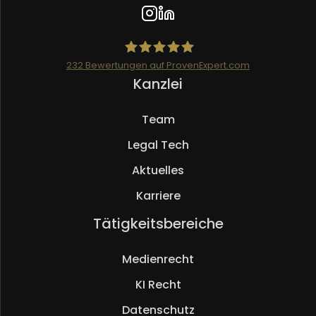
232
Bewertungen auf ProvenExpert.com
Navigation
Kanzlei
Mueller.legal
überspringen
Team
Legal Tech
Aktuelles
Karriere
Navigation
Tätigkeitsbereiche
überspringen
Medienrecht
KI Recht
Datenschutz