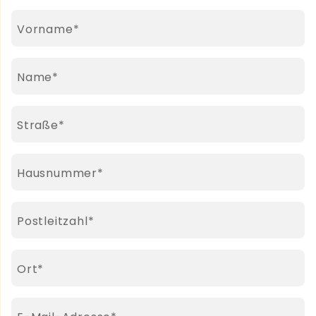
Pflichtfeld
Vorname
*
Pflichtfeld
Name
*
Pflichtfeld
Straße
*
Pflichtfeld
Hausnummer
*
Pflichtfeld
Postleitzahl
*
Pflichtfeld
Ort
*