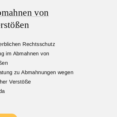
bmahnen von
rstößen
erblichen Rechtsschutz
ung im Abmahnen von
ßen
eratung zu Abmahnungen wegen
cher Verstöße
da