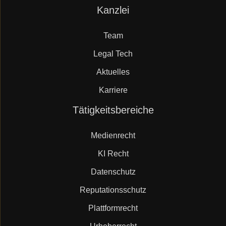
Navigation
Kanzlei
Mueller.legal
überspringen
Team
Legal Tech
Aktuelles
Karriere
Navigation
Tätigkeitsbereiche
überspringen
Medienrecht
KI Recht
Datenschutz
Reputationsschutz
Plattformrecht